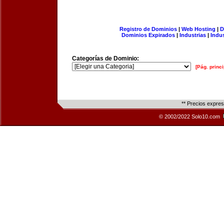
Registro de Dominios
|
Web Hosting
|
D
Dominios Expirados
|
Industrias
|
Indu
Categorías de Dominio:
[Pág. princi
** Precios expre
© 2002/2022 Solo10.com