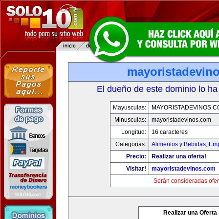
mayoristadevin
El dueño de este dominio lo ha
Mayusculas:
MAYORISTADEVINOS.C
Minusculas:
mayoristadevinos.com
Longitud:
16 caracteres
Categorias:
Alimentos y Bebidas
,
Emp
Precio:
Realizar una oferta!
Visitar!
mayoristadevinos.com
Serán consideradas ofer
Realizar una Oferta