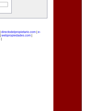
|
directodelpropietario.com
|
e-
|
webpropiedades.com
|
m
|