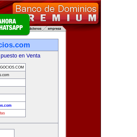
cios.com
 puesto en Venta
GOCIOS.COM
s.com
os.com
tas